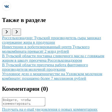
Также в разделе
Иллюстрация новости
Россельхознадзор: Тульский производитель сыра занижал
содержание жира в продукции
Иллюстрация новости
Инвестиции в роботизированный центр Тульского
молкомбината превысят 2 млрд рублей
Иллюстрация новости
В Тульской области поставка сливочного масла с говяжьим
жиром в школу пресечена Россельхознадзором
Иллюстрация новости
В Тульской области пресечена работа фантомного
производителя молочной продукции
Иллюстрация новости
Уголовное дело о мошенничестве на Узловском молочном
комбинате: похищено более 7 миллионов рублей
Комментарии (
0
)
Получать на e‑mail уведомления о новых комментариях