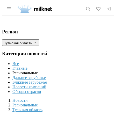
Раздел навигации по сайту milknet.ru
Контроль Россельхознадзора: Нарушения
Фильтры
Регион
Тульская область
Категория новостей
Все
Главные
Региональные
Дальнее зарубежье
Ближнее зарубежье
Новости компаний
Обзоры отрасли
Новости
Разделы
Новости
Региональные
Тульская область