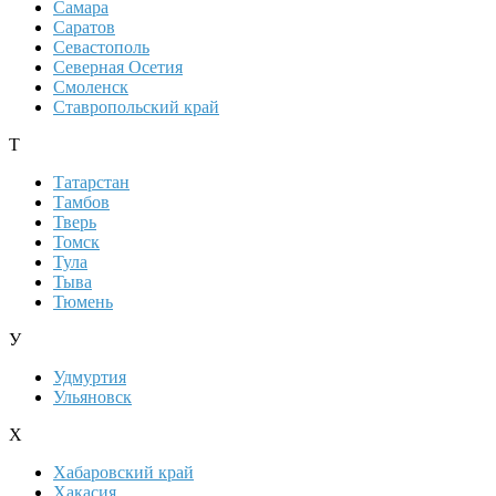
Самара
Саратов
Севастополь
Северная Осетия
Смоленск
Ставропольский край
Т
Татарстан
Тамбов
Тверь
Томск
Тула
Тыва
Тюмень
У
Удмуртия
Ульяновск
Х
Хабаровский край
Хакасия