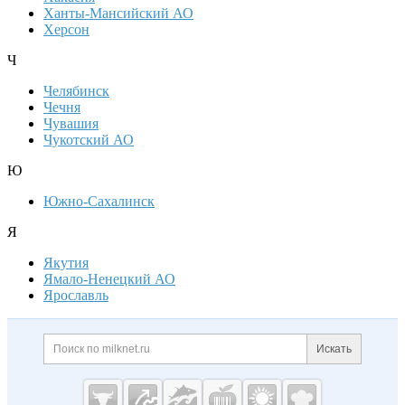
Ханты-Мансийский АО
Херсон
Ч
Челябинск
Чечня
Чувашия
Чукотский АО
Ю
Южно-Сахалинск
Я
Якутия
Ямало-Ненецкий АО
Ярославль
Дополнительная информация
Поиск по сайту и ссылк
Искать
Cсылки на полезные проекты