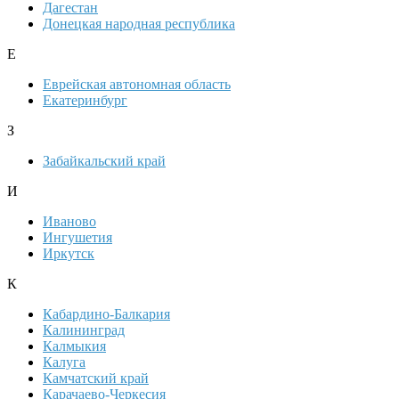
Дагестан
Донецкая народная республика
Е
Еврейская автономная область
Екатеринбург
З
Забайкальский край
И
Иваново
Ингушетия
Иркутск
К
Кабардино-Балкария
Калининград
Калмыкия
Калуга
Камчатский край
Карачаево-Черкесия