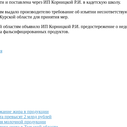
ти и поставлена через ИП Корницкой Р.И. в кадетскую школу.
ям выдало производителю требование об изъятии несоответству
Курской области для принятия мер.
ой областям объявило ИП Корницкой Р.И. предостережение о не
ка фальсифицированных продуктов.
я
ржание жира в продукции
а превысят 2 млрд рублей
еля молочной продукции
ого скота в Тульской области