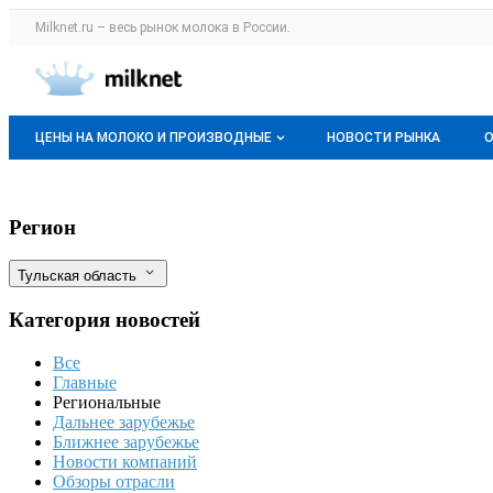
Раздел навигации по сайту milknet.ru
Milknet.ru – весь
рынок молока
в России.
Авторизация и меню пользователя
Навигация по разделам сайта milknet.ru
ЦЕНЫ НА МОЛОКО И ПРОИЗВОДНЫЕ
НОВОСТИ РЫНКА
Оптовые цены
В Тульской области поставка сливочног
Фильтры
Регион
О мониторингах
Тульская область
Актуальные мониторинги
Категория новостей
Динамика цен
Все
Отзывы
Главные
Региональные
Дальнее зарубежье
Ближнее зарубежье
Новости компаний
Обзоры отрасли