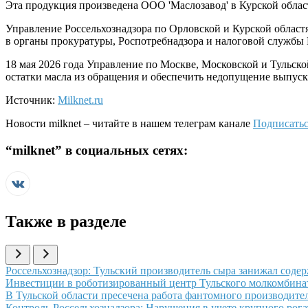
Эта продукция произведена ООО 'Маслозавод' в Курской облас
Управление Россельхознадзора по Орловской и Курской област
в органы прокуратуры, Роспотребнадзора и налоговой службы 
18 мая 2026 года Управление по Москве, Московской и Тульск
остатки масла из обращения и обеспечить недопущение выпус
Источник:
Milknet.ru
Новости
milknet
– читайте в нашем телеграм канале
Подписатьс
“
milknet
” в социальных сетях:
Также в разделе
Иллюстрация новости
Россельхознадзор: Тульский производитель сыра занижал соде
Иллюстрация новости
Инвестиции в роботизированный центр Тульского молкомбинат
Иллюстрация новости
В Тульской области пресечена работа фантомного производит
Иллюстрация новости
Контроль Россельхознадзора: Нарушения в учете крупного рогат