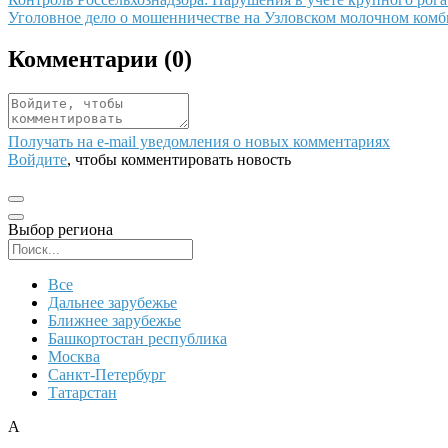
Иллюстрация новости
Уголовное дело о мошенничестве на Узловском молочном комб
Комментарии (
0
)
Получать на e‑mail уведомления о новых комментариях
Войдите
, чтобы комментировать новость
Выбор региона
Поиск региона
Все
Дальнее зарубежье
Ближнее зарубежье
Башкортостан республика
Москва
Санкт-Петербург
Татарстан
А