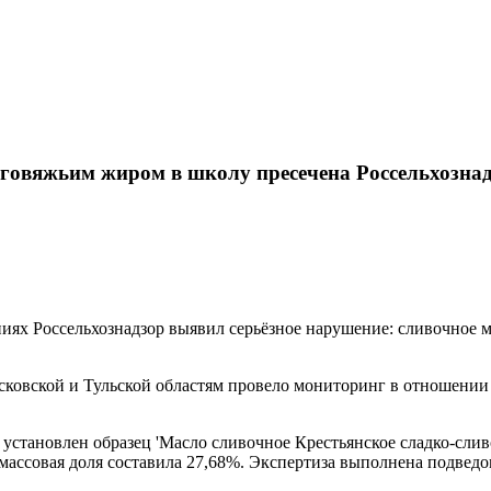
с говяжьим жиром в школу пресечена Россельхозна
иях Россельхознадзор выявил серьёзное нарушение: сливочное м
осковской и Тульской областям провело мониторинг в отношении
становлен образец 'Масло сливочное Крестьянское сладко-сливо
го массовая доля составила 27,68%. Экспертиза выполнена под